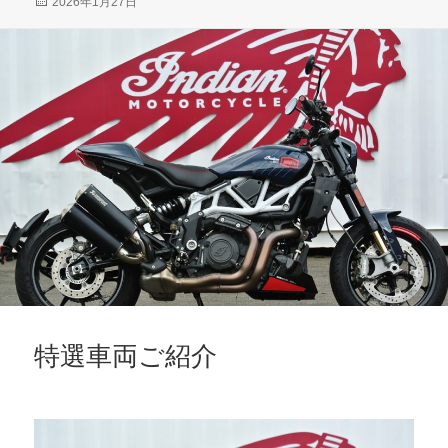
投
2026年1月27日
稿
日:
特選車両ご紹介