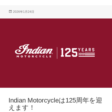
投
2026年1月24日
稿
日:
Indian Motorcycleは125周年を迎
えます！