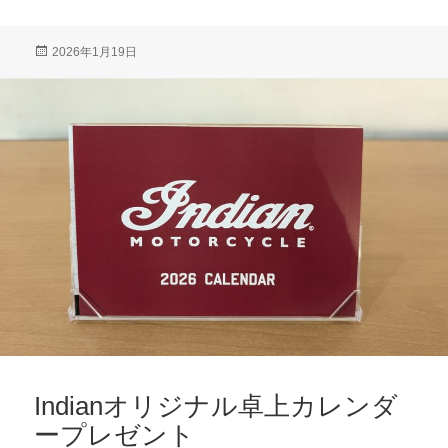
投
2026年1月19日
稿
日:
Indianオリジナル卓上カレンダ
ープレゼント