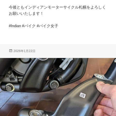
今後ともインディアンモーターサイクル札幌をよろしく
お願いいたします！
#Indian #バイク #バイク女子
投
2026年1月22日
稿
日: