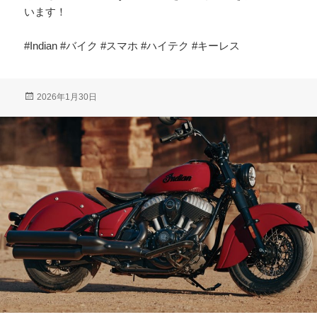
います！
#Indian #バイク #スマホ #ハイテク #キーレス
投
2026年1月30日
稿
日: